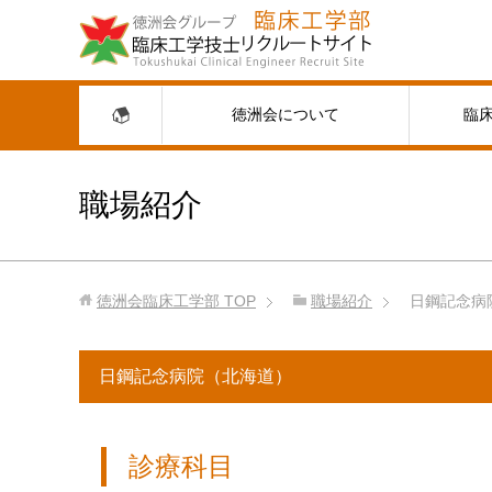
徳洲会について
臨
職場紹介
徳洲会臨床工学部
TOP
職場紹介
日鋼記念病
日鋼記念病院（北海道）
診療科目