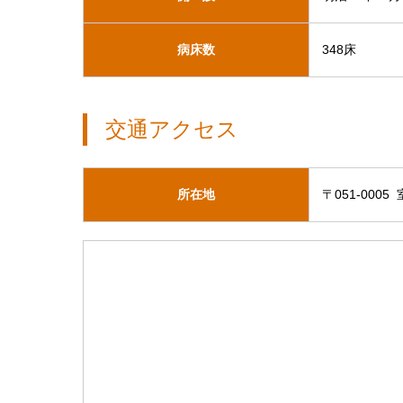
病床数
348床
交通アクセス
所在地
〒051-000