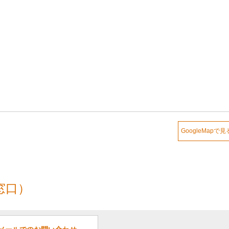
GoogleMapで見
窓口）