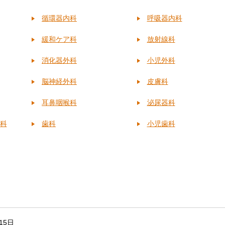
循環器内科
呼吸器内科
緩和ケア科
放射線科
消化器外科
小児外科
脳神経外科
皮膚科
耳鼻咽喉科
泌尿器科
科
歯科
小児歯科
15日