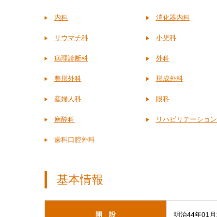
内科
消化器内科
リウマチ科
小児科
病理診断科
外科
整形外科
形成外科
産婦人科
眼科
麻酔科
リハビリテーション
歯科口腔外科
基本情報
開 設
明治44年01月