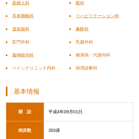
産婦人科
眼科
耳鼻咽喉科
リハビリテーション科
放射線科
麻酔科
肛門外科
乳腺外科
脳神経内科
糖尿病・代謝内科
ペインクリニック内科
病理診断科
基本情報
開 設
平成4年09月01日
病床数
350床